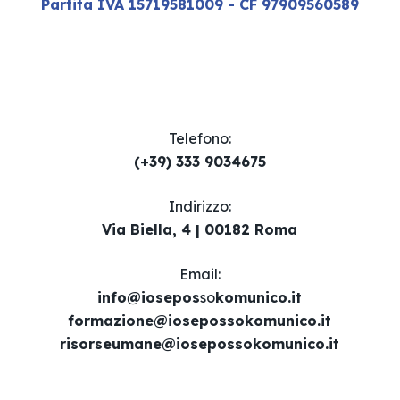
Partita IVA 15719581009 - CF 97909560589
Telefono:
(+39) 333 9034675
Indirizzo:
Via Biella, 4 | 00182 Roma
Email​:
info@iosepos
so
komunico.it
formazione@iosepossokomunico.it
risorseumane@iosepossokomunico.it