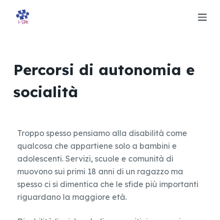
S
a
l
t
a
Percorsi di autonomia e
a
socialità
l
c
o
n
Troppo spesso pensiamo alla disabilità come
t
qualcosa che appartiene solo a bambini e
e
adolescenti. Servizi, scuole e comunità di
n
muovono sui primi 18 anni di un ragazzo ma
u
spesso ci si dimentica che le sfide più importanti
t
riguardano la maggiore età.
o