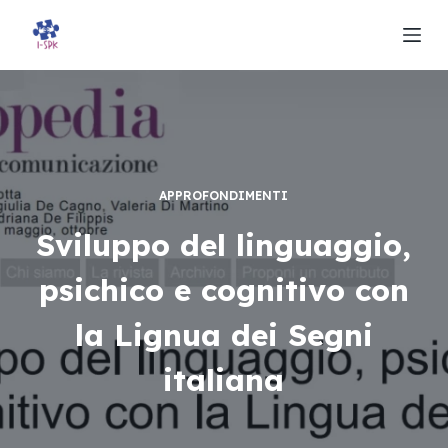
S
a
l
t
a
a
l
APPROFONDIMENTI
c
o
Sviluppo del linguaggio,
n
psichico e cognitivo con
t
e
la Lignua dei Segni
n
u
italiana
t
o