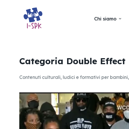
S
a
Chi siamo
l
t
a
a
l
Categoria
Double Effect
c
o
n
Contenuti culturali, ludici e formativi per bambin
t
e
n
u
t
o