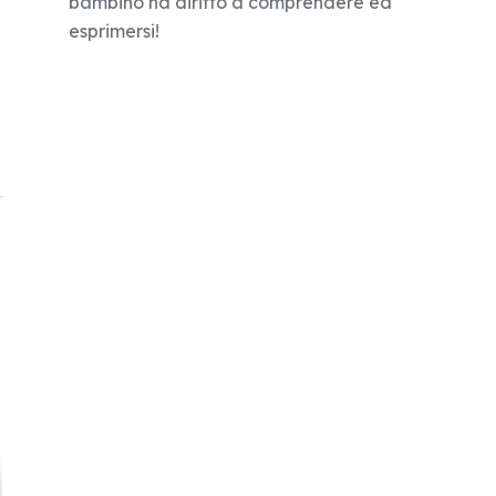
bambino ha diritto a comprendere ed
esprimersi!