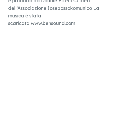
è prodotto da Double Effect su idea
dell’Associazione Iosepossokomunico La
musica è stata
scaricata www.bensound.com