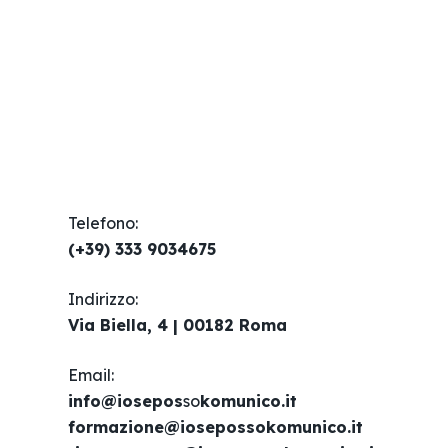
Telefono:
(+39) 333 9034675
Indirizzo:
Via Biella, 4 | 00182 Roma
Email​:
info@iosepos
so
komunico.it
formazione@iosepossokomunico.it