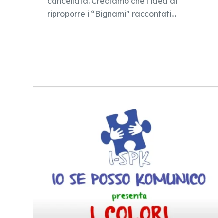
cancellata. Crediamo che l’idea di
riproporre i “Bignami” raccontati…