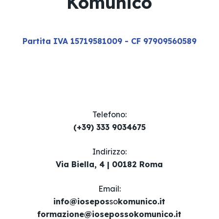
Komunico
Partita IVA 15719581009 - CF 97909560589
Telefono:
(+39) 333 9034675
Indirizzo:
Via Biella, 4 | 00182 Roma
Email​:
info@iosepos
so
komunico.it
formazione@iosepossokomunico.it