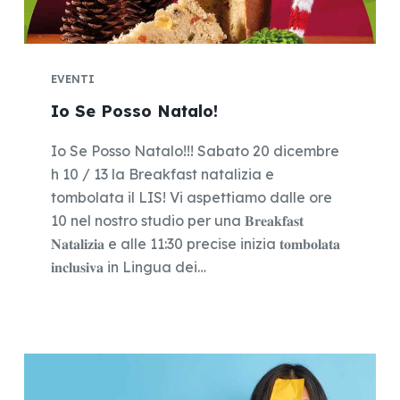
EVENTI
Io Se Posso Natalo!
Io Se Posso Natalo!!! Sabato 20 dicembre
h 10 / 13 la Breakfast natalizia e
tombolata il LIS! Vi aspettiamo dalle ore
10 nel nostro studio per una 𝐁𝐫𝐞𝐚𝐤𝐟𝐚𝐬𝐭
𝐍𝐚𝐭𝐚𝐥𝐢𝐳𝐢𝐚 e alle 11:30 precise inizia 𝐭𝐨𝐦𝐛𝐨𝐥𝐚𝐭𝐚
𝐢𝐧𝐜𝐥𝐮𝐬𝐢𝐯𝐚 in Lingua dei…