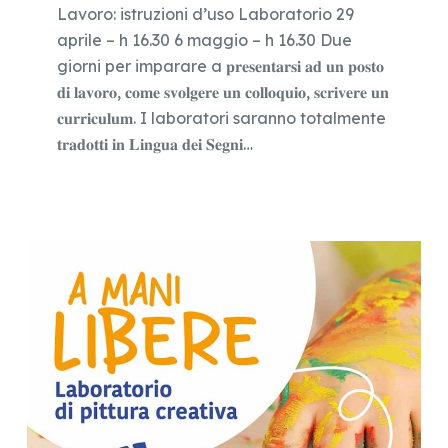
Lavoro: istruzioni d’uso Laboratorio 29
aprile – h 16.30 6 maggio – h 16.30 Due
giorni per imparare a 𝐩𝐫𝐞𝐬𝐞𝐧𝐭𝐚𝐫𝐬𝐢 𝐚𝐝 𝐮𝐧 𝐩𝐨𝐬𝐭𝐨
𝐝𝐢 𝐥𝐚𝐯𝐨𝐫𝐨, 𝐜𝐨𝐦𝐞 𝐬𝐯𝐨𝐥𝐠𝐞𝐫𝐞 𝐮𝐧 𝐜𝐨𝐥𝐥𝐨𝐪𝐮𝐢𝐨, 𝐬𝐜𝐫𝐢𝐯𝐞𝐫𝐞 𝐮𝐧
𝐜𝐮𝐫𝐫𝐢𝐜𝐮𝐥𝐮𝐦. I laboratori saranno totalmente
𝐭𝐫𝐚𝐝𝐨𝐭𝐭𝐢 𝐢𝐧 𝐋𝐢𝐧𝐠𝐮𝐚 𝐝𝐞𝐢 𝐒𝐞𝐠𝐧𝐢…