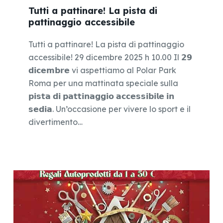
Tutti a pattinare! La pista di
pattinaggio accessibile
Tutti a pattinare! La pista di pattinaggio
accessibile! 29 dicembre 2025 h 10.00 Il 𝟮𝟵
𝗱𝗶𝗰𝗲𝗺𝗯𝗿𝗲 vi aspettiamo al Polar Park
Roma per una mattinata speciale sulla
𝗽𝗶𝘀𝘁𝗮 𝗱𝗶 𝗽𝗮𝘁𝘁𝗶𝗻𝗮𝗴𝗴𝗶𝗼 𝗮𝗰𝗰𝗲𝘀𝘀𝗶𝗯𝗶𝗹𝗲 𝗶𝗻
𝘀𝗲𝗱𝗶𝗮. Un’occasione per vivere lo sport e il
divertimento…