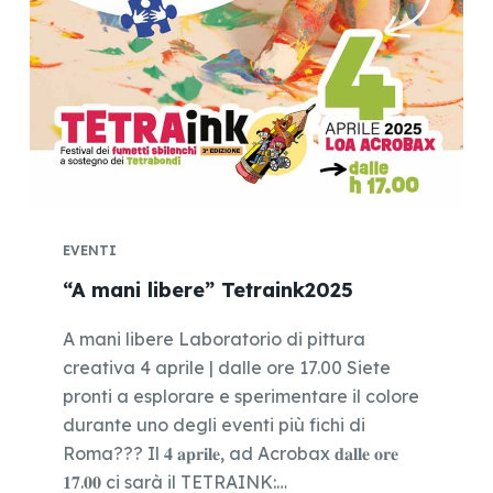
EVENTI
“A mani libere” Tetraink2025
A mani libere Laboratorio di pittura
creativa 4 aprile | dalle ore 17.00 Siete
pronti a esplorare e sperimentare il colore
durante uno degli eventi più fichi di
Roma??? Il 𝟒 𝐚𝐩𝐫𝐢𝐥𝐞, ad Acrobax 𝐝𝐚𝐥𝐥𝐞 𝐨𝐫𝐞
𝟏𝟕.𝟎𝟎 ci sarà il TETRAINK:…