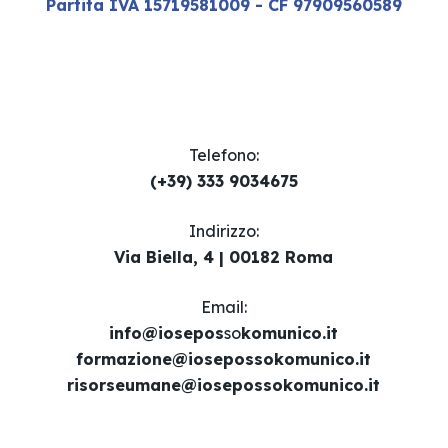
Partita IVA 15719581009 - CF 97909560589
Telefono:
(+39) 333 9034675
Indirizzo:
Via Biella, 4 | 00182 Roma
Email​:
info@iosepos
so
komunico.it
formazione@iosepossokomunico.it
risorseumane@iosepossokomunico.it