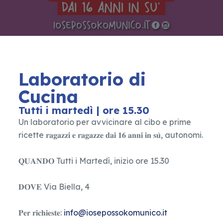
Laboratorio di
Cucina
Tutti i martedì | ore 15.30
Un laboratorio per avvicinare al cibo e prime
ricette 𝐫𝐚𝐠𝐚𝐳𝐳𝐢 𝐞 𝐫𝐚𝐠𝐚𝐳𝐳𝐞 𝐝𝐚𝐢 𝟏𝟔 𝐚𝐧𝐧𝐢 𝐢𝐧 𝐬𝐮̀, autonomi.
𝐐𝐔𝐀𝐍𝐃𝐎 Tutti i Martedì, inizio ore 15.30
𝐃𝐎𝐕𝐄 Via Biella, 4
𝐏𝐞𝐫 𝐫𝐢𝐜𝐡𝐢𝐞𝐬𝐭𝐞:
info@iosepossokomunico.it