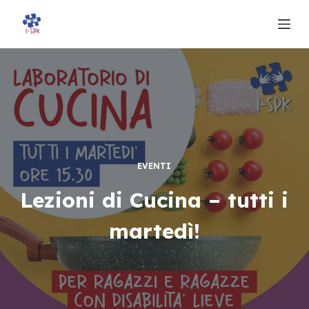
S
a
l
t
a
a
l
c
o
EVENTI
n
Lezioni di Cucina – tutti i
t
e
martedì!
n
u
t
o