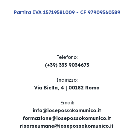
Partita IVA 15719581009 - CF 97909560589
Telefono:
(+39) 333 9034675
Indirizzo:
Via Biella, 4 | 00182 Roma
Email​:
info@iosepos
so
komunico.it
formazione@iosepossokomunico.it
risorseumane@iosepossokomunico.it